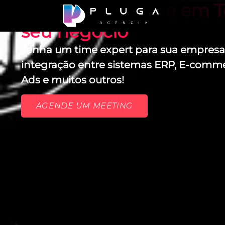
Alta Performance em T
seu negócio
Tenha um time expert para sua empresa 
integração entre sistemas ERP, E-comm
Ads e muitos outros!
AGENDE UM MEETING