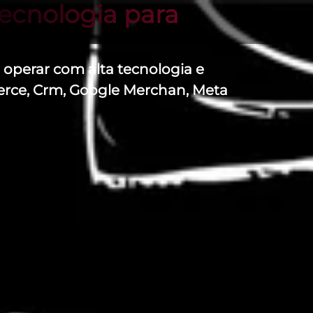
ecnologia para
operar com alta tecnologia e
erce, Crm, Google Merchan, Meta