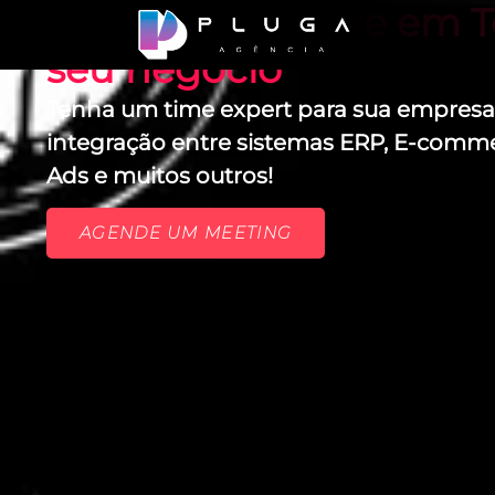
Alta Performance em T
seu negócio
Tenha um time expert para sua empresa 
integração entre sistemas ERP, E-comm
Ads e muitos outros!
AGENDE UM MEETING