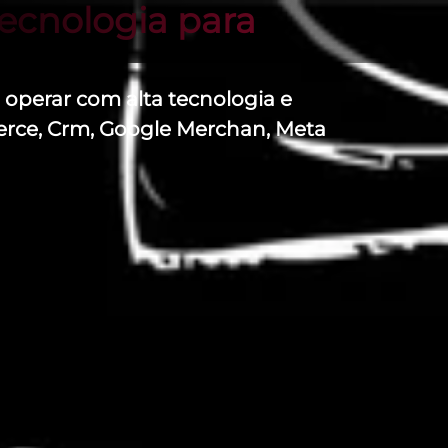
ecnologia para
operar com alta tecnologia e
erce, Crm, Google Merchan, Meta