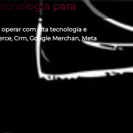
ecnologia para
operar com alta tecnologia e
erce, Crm, Google Merchan, Meta