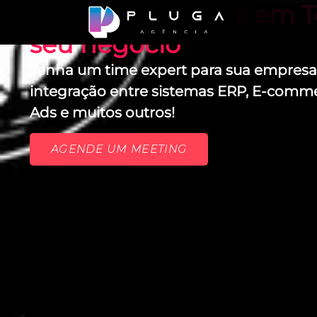
Alta Performance em T
seu negócio
Tenha um time expert para sua empresa 
integração entre sistemas ERP, E-comm
Ads e muitos outros!
AGENDE UM MEETING